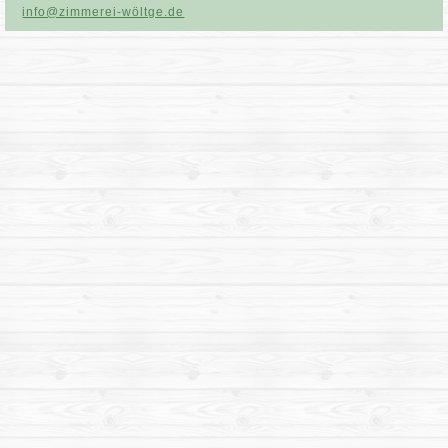
info@zimmerei-wöltge.de